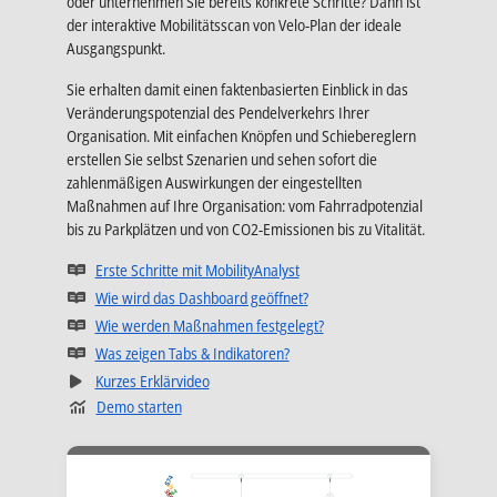
oder unternehmen Sie bereits konkrete Schritte? Dann ist
der interaktive Mobilitätsscan von Velo-Plan der ideale
Ausgangspunkt.
Sie erhalten damit einen faktenbasierten Einblick in das
Veränderungspotenzial des Pendelverkehrs Ihrer
Organisation. Mit einfachen Knöpfen und Schiebereglern
erstellen Sie selbst Szenarien und sehen sofort die
zahlenmäßigen Auswirkungen der eingestellten
Maßnahmen auf Ihre Organisation: vom Fahrradpotenzial
bis zu Parkplätzen und von CO2-Emissionen bis zu Vitalität.
Wird in einer neuen Registerkar
Erste Schritte mit MobilityAnalyst
Wird in einer neuen Registerka
Wie wird das Dashboard geöffnet?
Wird in einer neuen Registe
Wie werden Maßnahmen festgelegt?
Wird in einer neuen Registerkarte
Was zeigen Tabs & Indikatoren?
Wird in einer neuen Registerkarte geöffnet
Kurzes Erklärvideo
Demo starten