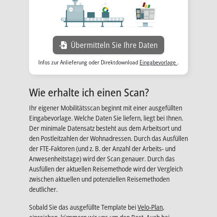
Wird in einer neue
Übermitteln Sie Ihre Daten
Wird in einer ne
Infos zur Anlieferung oder Direktdownload
Eingabevorlage
.
Wie erhalte ich einen Scan?
Ihr eigener Mobilitätsscan beginnt mit einer ausgefüllten
Eingabevorlage. Welche Daten Sie liefern, liegt bei Ihnen.
Der minimale Datensatz besteht aus dem Arbeitsort und
den Postleitzahlen der Wohnadressen. Durch das Ausfüllen
der FTE-Faktoren (und z. B. der Anzahl der Arbeits- und
Anwesenheitstage) wird der Scan genauer. Durch das
Ausfüllen der aktuellen Reisemethode wird der Vergleich
zwischen aktuellen und potenziellen Reisemethoden
deutlicher.
Sobald Sie das ausgefüllte Template bei
Velo-Plan
,